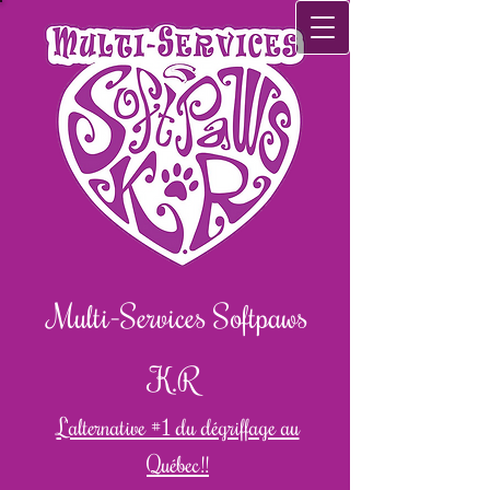
Multi-Services Softpaws
K.R
L'alternative #1 du dé​griffage au
Québec!!