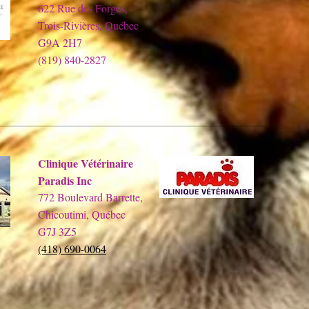
622 Rue des Forges,
Trois-Rivières, Québec
G9A 2H7
(819) 840-2827
Clinique Vétérinaire
Paradis Inc
772 Boulevard Barrette,
Chicoutimi, Québec
G7J 3Z5
(418) 690-0064