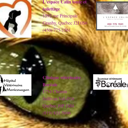
L'espace Calin tonte et
toilettage
1592 rue Principale
Granby, Québec J2J 0S6
(450) 775-1561
Clinique vétérinaire
Boréale
1754 Chemin
Sullivan,Val-d'Or
Québec J9P 1M4
(819) 831-5696