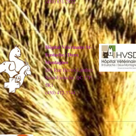
(450) 831-2822
Hôpital Vétérinaire St-
Eustache / Deux
Montagnes
281 Rue Hector-Lanthier
Saint-Eustache, QC J7P
5R1
(450) 472-3744