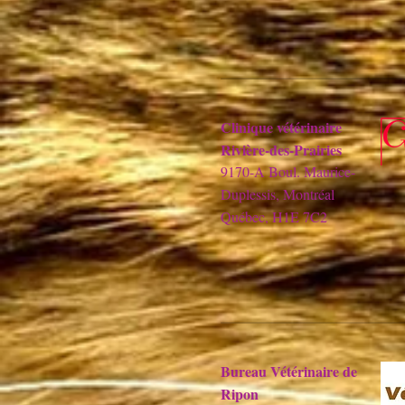
Clinique vétérinaire
Rivière-des-Prairies
9170-A Boul. Maurice-
Duplessis, Montréal
Québec, H1E 7C2
Bureau Vétérinaire de
Ripon