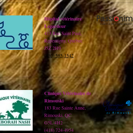
Hôpital vétérinaire
Legardeur
413 Rue Saint Paul,
Repentigny, Québec
J5Z 2H9
(450) 585-1542
Clinique Vétérinaire de
Rimouski
183 Rue Sainte Anne,
Rimouski, QC
G5L 4H2
(418) 724-4954