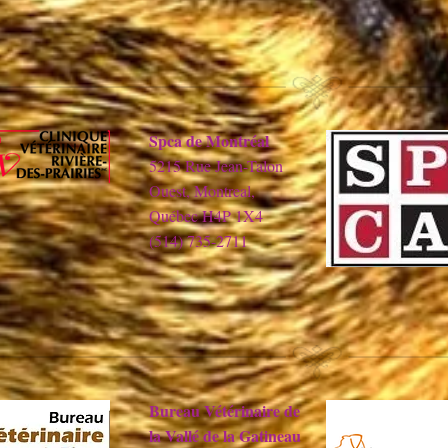
Spca de Montréal
5215 Rue Jean-Talon
Ouest, Montreal,
Québec H4P 1X4
(514) 735-2711
Bureau Vétérinaire de
la Vallé de la Gatineau