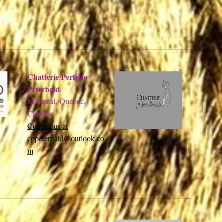
Chatterie Perfetto
Peterbald
Montréal, Québec,
Canada
Contact us at
cppeterbald@outlook.co
m