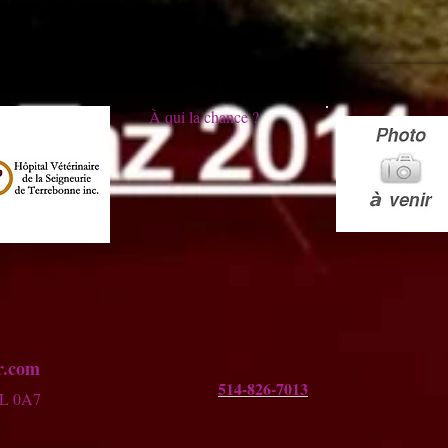
À qui la chance ?
.co
​m
514-826-7013
7L 0A7