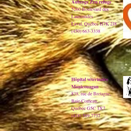
Auberge Zen refuge
5260 Boulevard des
Laurentides
Laval, Québec H7K 2J8
(450) 663-3338
Hôpital vétérinaire
Manicouagan
838, rue de Bretagne,
Baie-Comeau,
Québec G5C 1X7
(418) 589-7737