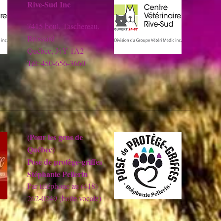
Rive-Sud Inc
7415 boul. Taschereau,
Brossard
Québec, J4Y 1A2
Tél: 450-656-3660
(Pour les gens de
Québec)
Pose de protège-griffes
Stéphanie Pellerin
Par téléphone au (418)
262-0249 (boîte vocale)