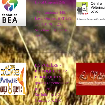
Laval Urgence 24h
4530 Autoroute 440,
Laval Québec, H7T 2P7
Tél: 450-781-1200
Sans frais: 1 877-651-
2152
LA VOLIÈRE -
BOUTIQUE POUR
PERROQUETS
(pour les amoureux des
perroquets)
Ste-Julienne, QC,
Canada, J0K 2T0