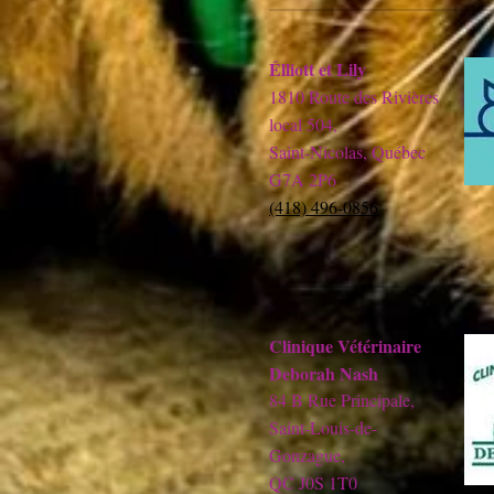
Élliott et Lily
1810 Route des Rivières
local 504,
Saint-Nicolas, Québec
G7A 2P6
(418) 496-0856
Clinique Vétérinaire
Deborah Nash
84 B Rue Principale,
Saint-Louis-de-
Gonzague,
QC J0S 1T0