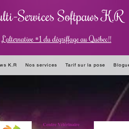
lti-Services Softpaws K.R
L'alternative #1 du dé​griffage au Québec!!
aws K.R
Nos services
Tarif sur la pose
Blogu
Centre Vétérinaire