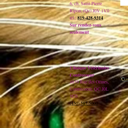
6, ch. Saint-Pierre
Ripon, (Qc) J0V 1V0
819-428-9314
tél.:
Sur rendez-vous
seulement
Clinique Vétérinaire
Contrecoeur
4850 Rue des Ormes,
Contrecoeur, QC J0L
1C0
(450) 587-5600