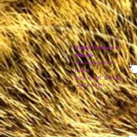
Hopital Vétérinaire de
Blainville
841, boulevard Curé-
Labelle
Blainville, QC J7C 2K8
(450) 435-5555