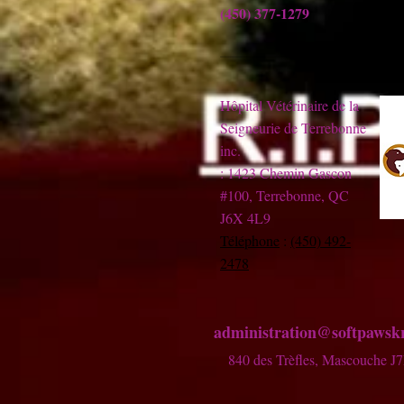
(450) 377-1279
Hôpital Vétérinaire de la
Seigneurie de Terrebonne
inc.
: 1423 Chemin Gascon
#100, Terrebonne, QC
J6X 4L9
Téléphone
:
(450) 492-
2478
administration@softpawskr
840 de
s Trèfles,
Mascouche J