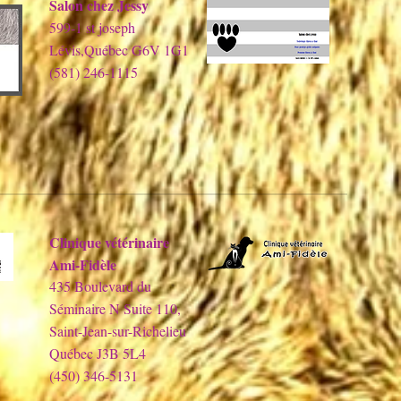
Salon chez Jessy
599-1 st joseph
Lévis,Québec G6V 1G1
(581) 246-1115
Clinique vétérinaire
Ami-Fidèle
435 Boulevard du
Séminaire N Suite 110,
Saint-Jean-sur-Richelieu
Québec J3B 5L4
(450) 346-5131