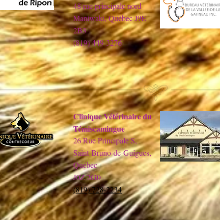
48 rue principale nord
Maniwaki, Québec J9E
2B3
(819) 449-3276
Clinique Vétérinaire du
Témiscamingue
26 Rue Principale S,
Saint-Bruno-de-Guigues,
Québec
J0Z 2G0
(819) 728-2234