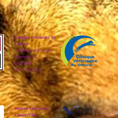
Clinique vétérinaire du
Littoral
342 Boulevard Jessop,
Rimouski, QC
G5L 1M8
(418) 722-4003
Bureau Vétérinaire
Centre-Ville