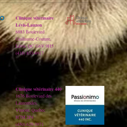
Clinique vétérinaire
Lévis-Lauzon
6883 Boulevard
Guillaume-Couture,
Lévis, QC G6V 9H5
(418) 833-4917
Clinique vétérinaire 440
1676 Boulevard des
Laurentides,
Vimont, Quebec
H7M 2P4
(450) 629-3971