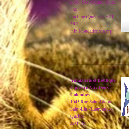
2300, 54e Avenue, Suite
260
Lachine (Québec), H8T
3R2
info@fondationbea.org
Animalerie et Boutique
Equestre Aux Deux
Colombes
1045 Rue Saint-Isidore
Saint-Lin - Laurentides,
Québec
J5M 2V5