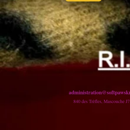
administration@softpawskr
840 de
s Trèfles,
Mascouche J