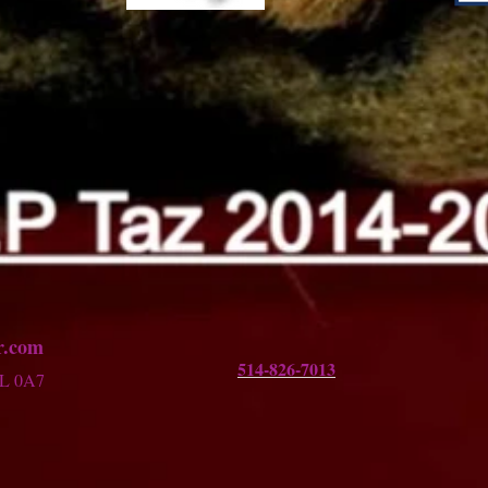
.co
​m
514-826-7013
7L 0A7