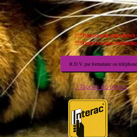
***Tout ces prix sont sujets à
***Toutes les taxes sont inclu
R.D.V. par formulaire ou téléphon
3 façons de payer