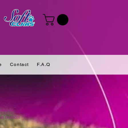
e
Contact
F.A.Q
domicile
rtain moment