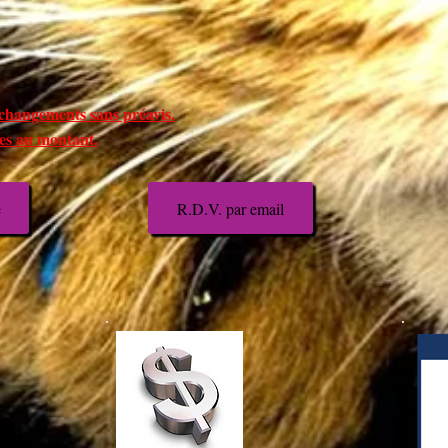
 changements sans préavis.
ses au montant.
e
R.D.V. par email