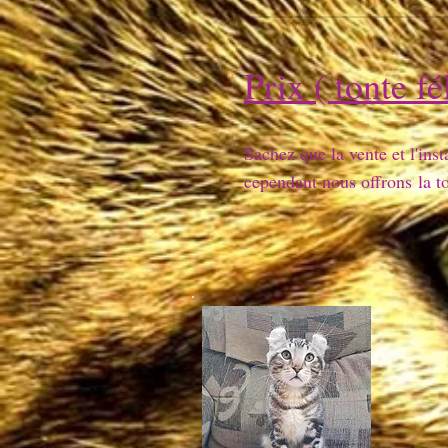
Prix ( tonte fé
Sachez que la vente et l'inst
cependant nous offrons
la t