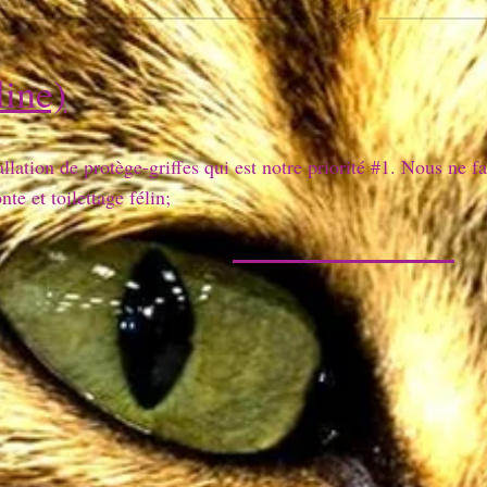
line)
allation de protège-griffes qui est notre priorité #1. Nous ne f
onte et toilettage félin;