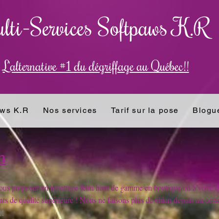
lti-Services Softpaws K.R
L'alternative #1 du dé​griffage au Québec!!
aws K.R
Nos services
Tarif sur la pose
Blogu
n
us proposer un toilettage félin haut de gamme en boutique ou à votre 
s de qualité supérieure ! Nous ne faisons plus de chien depuis un ce
t!