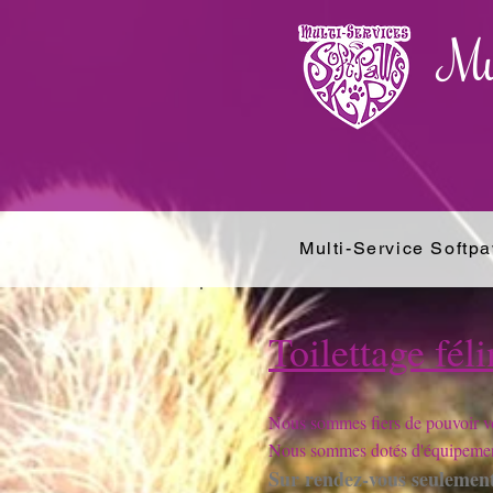
Mu
Multi-Service Softp
Toilettage féli
Nous sommes fiers de pouvoir vo
Nous sommes dotés d'équipement
Sur rendez-vous seulemen