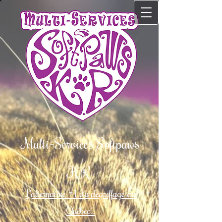
Multi-Services Softpaws
K.R
L'alternative #1 du dé​griffage au
Québec!!